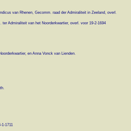
ndicus van Rhenen, Gecomm. raad der Admiraliteit in Zeeland, overl.
ter Admiraliteit van het Noorderkwartier, overl. voor 19-2-1694
t Noorderkwartier, en Anna Vonck van Lienden.
th.
4-1-1711