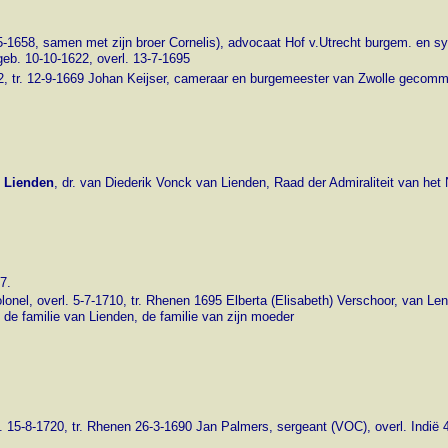
5-1658, samen met zijn broer Cornelis),
advocaat Hof v.Utrecht burgem. en sy
eb. 10-10-1622, overl. 13-7-1695
2, tr. 12-9-1669 Johan Keijser, cameraar en burgemeester van Zwolle gecomm. 
n Lienden
, dr. van Diederik Vonck van Lienden, Raad der Admiraliteit van he
7.
lonel, overl. 5-7-1710, tr. Rhenen 1695 Elberta (Elisabeth) Verschoor, van Len
de familie van Lienden, de familie van zijn moeder
. 15-8-1720, tr. Rhenen 26-3-1690 Jan Palmers, sergeant (VOC), overl. Indië 