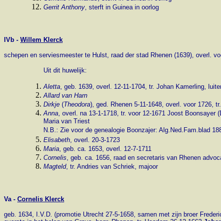
Gerrit Anthony
, sterft in Guinea in oorlog
IVb -
Willem Klerck
schepen en serviesmeester te Hulst, raad der stad Rhenen (1639), overl. v
Uit dit huwelijk:
Aletta
, geb. 1639, overl. 12-11-1704, tr. Johan Kamerling, luit
Allard van Harn
Dirkje
(
Theodora
), ged. Rhenen 5-11-1648, overl. voor 1726, 
Anna
, overl. na 13-1-1718, tr. voor 12-1671 Joost Boonsaye
Maria van Triest
N.B.: Zie voor de genealogie Boonzajer: Alg.Ned.Fam.blad 188
Elisabeth
, overl. 20-3-1723
Maria
, geb. ca. 1653, overl. 12-7-1711
Cornelis
, geb. ca. 1656, raad en secretaris van Rhenen advoca
Magteld
, tr. Andries van Schriek, majoor
Va -
Cornelis Klerck
geb. 1634, I.V.D. (promotie Utrecht 27-5-1658, samen met zijn broer Frederi