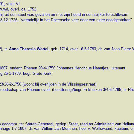
1, volgt VI
huwd, overl. ca. 1752
hij uit een stoel was gevallen en met zijn hoofd in een spijker terechtkwam
8-12-1726, "verradelijk in het Rheensche veer door een ruiter doodgestoken"
), tr.
Anna Theresia Wartel
, geb. 1714, overl. 6-5-1783, dr. van Jean Pierre
-1807, ondertr. Rhenen 20-4-1756 Johannes Hendricus Haantjes, luitenant
rg 25-1-1739, begr. Grote Kerk
 23/28-2-1750 (woont
bij overlijden
in de Vlissingsestraat)
e vroedschap van Rhenen overl. (borsttering)/begr. Enkhuizen 3/4-6-1795, t
gecomm. ter Staten-Generaal, gedep. Staat, raad ter Admiraliteit van Hollan
enhage 1-7-1807, dr. van Willem Jan Menthen, heer v. Wolfswaard, kapitein, e