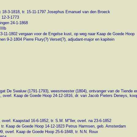
ik 18-3-1818, tr. 15-11-1797 Josephus Emanuel van den Broeck
. 12-3-1773
ingen 24-1-1868
IIIb
 23-11-1802 vergaan voor de Engelse kust, op weg naar Kaap de Goede Hoop
en 9-2-1804 Pierre Flury(?) Verset(?), adjudant-major en kapitein
egat De Swaluw (1791-1793), weesmeester (1804), ontvanger van de Tiende en
4, overl. Kaap de Goede Hoop 24-12-1816, dr. van Jacob Pieters Deneys, ko
overl. Kaapstad 16-6-1852, tr. S.M. M"ller, overl. na 23-6-1852
, tr. Kaap de Goede Hoop 14-12-1823 Petrus Harmsen, geb. Amsterdam
9, overl. Kaap de Goede Hoop 25-6-1848, tr. N.N. Roux