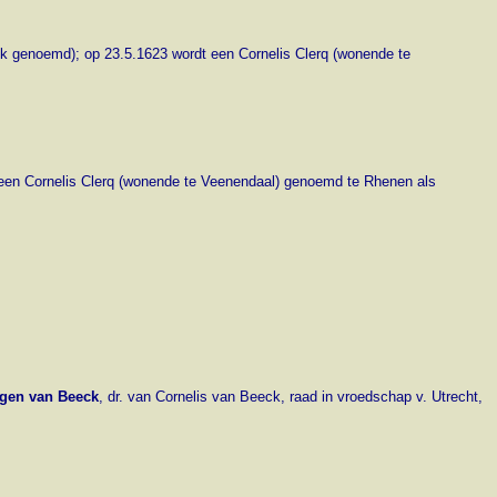
ck genoemd); op 23.5.1623 wordt een Cornelis Clerq (wonende te
 een Cornelis Clerq (wonende te Veenendaal) genoemd te Rhenen als
tgen van Beeck
, dr. van Cornelis van Beeck, raad in vroedschap v. Utrecht,