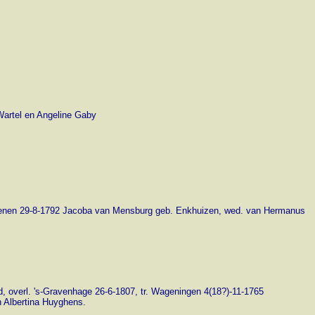
 Wartel en Angeline Gaby
r. Rhenen 29-8-1792 Jacoba van Mensburg geb. Enkhuizen, wed. van Hermanus
d, overl. 's-Gravenhage 26-6-1807, tr. Wageningen 4(18?)-11-1765
n Albertina Huyghens.