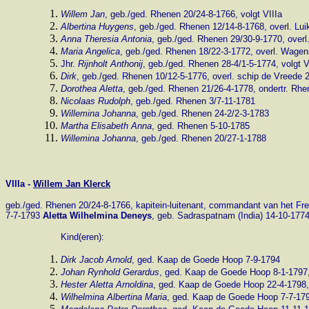
Willem Jan
, geb./ged. Rhenen 20/24-8-1766, volgt VIIIa
Albertina Huygens
, geb./ged. Rhenen 12/14-8-1768, overl. Lu
Anna Theresia Antonia
, geb./ged. Rhenen 29/30-9-1770, overl
Maria Angelica
, geb./ged. Rhenen 18/22-3-1772, overl. Wagen
Jhr.
Rijnholt Anthonij
, geb./ged. Rhenen 28-4/1-5-1774, volgt V
Dirk
, geb./ged. Rhenen 10/12-5-1776, overl. schip de Vreede
Dorothea Aletta
, geb./ged. Rhenen 21/26-4-1778, ondertr. Rhen
Nicolaas Rudolph
, geb./ged. Rhenen 3/7-11-1781
Willemina Johanna
, geb./ged. Rhenen 24-2/2-3-1783
Martha Elisabeth Anna
, ged. Rhenen 5-10-1785
Willemina Johanna
, geb./ged. Rhenen 20/27-1-1788
VIIIa -
Willem Jan Klerck
geb./ged. Rhenen 20/24-8-1766, kapitein-luitenant, commandant van het Fr
7-7-1793
Aletta Wilhelmina Deneys
, geb. Sadraspatnam (India) 14-10-177
Kind(eren):
Dirk Jacob Arnold
, ged. Kaap de Goede Hoop 7-9-1794
Johan Rynhold Gerardus
, ged. Kaap de Goede Hoop 8-1-1797, 
Hester Aletta Arnoldina
, ged. Kaap de Goede Hoop 22-4-1798
Wilhelmina Albertina Maria
, ged. Kaap de Goede Hoop 7-7-179