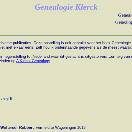
Genealogie Klerck
Geneal
Genealog
verse publicaties. Deze opstelling is ook gebruikt voor het boek Genealogie 
 niet met elkaar eens. Zelf hou ik onderstaande gegevens als de meest waarsch
 in tegenstelling tot Nederland waar dit geslacht is uitgestorven. Een telg va
 vinden op
A Klerck Genealogy
volgt II
 Woltersdr Robbert
, vermeld te Wageningen 1619