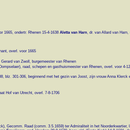
oor 1665, ondertr. Rhenen 15-4-1638
Aletta van Harn
, dr. van Allard van Harn
enant, overl. voor 1665
tr. Gerard van Zwoll, burgemeester van Rhenen
r (Dompselaer), raad, schepen en gasthuismeester van Rhenen, overl. voor 4-
8, blz. 301-306, beginnend met het gezin van Joost, zijn vrouw Anna Klerck e
at Hof van Utrecht, overl. 7-8-1706
ck), Gecomm. Raad (comm. 3.5.1659) ter Admiraliteit in het Noorderkwartier, l