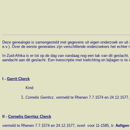
Deze genealogie is samengesteld met gegevens uit eigen onderzoek en uit di
e.v.). Over de eerste generaties zijn verschillende onderzoekers het echter
In Zuid-Afrika is er tot op de dag van vandaag nog een tak van dit geslacht,
aandacht aan dit geslacht. Een transcriptie met toelichting en bijlagen is te
I -
Gerrit Clerck
Kind:
Cornelis Gerritsz
, vermeld te Rhenen 7.7.1574 en 24.12.1577, 
II -
Cornelis Gerritsz Clerck
vermeld te Rhenen 7.7.1574 en 24.12.1577, overl. voor 11-1585, tr.
Aeltgen