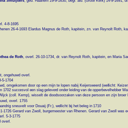
nna Smuijsers
, ged. Haarlem 29-9-1630, begr. ald. (Grote Kerk) 14-9-1691, d
rl. 4-8-1695
. Rhenen 26-4-1693 Elardus Magnus de Roth, kapitein, zn. van Reynolt Roth, k
othea de Roth
, overl. 26-10-1734, dr. van Reynolt Roth, kapitein, en Maria S
t, ongehuwd overl.
3-5-1704
uwd, omgekomen door op een mijn te lopen nabij Keijersweerd
(wellicht: Keiz
in 1702 succesvol een slag geleverd onder leiding van de opperbevelhebber W
 Wijck (coll. Kemp), wisselt de doodsoorzaken van deze persoon en zijn broer
uwd, overl. 1755
ndrig sneuvelt voor Douaij (Fr.)
, wellicht bij het beleg in 1710
 1-1-1726 Gerard van Zwoll, burgemeester van Rhenen. Gerard van Zwoll was ee
rl. 5-3-1775
 overl.