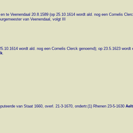
 en te Veenendaal 20.8.1589 (op 25.10.1614 wordt ald. nog een Cornelis Cler
rgemeester van Veenendaal, volgt III
25.10.1614 wordt ald. nog een Cornelis Clerck genoemd); op 23.5.1623 wordt
ck
.
uteerde van Staat 1660, overl. 21-3-1670, ondertr.(1) Rhenen 23-5-1630
Ael