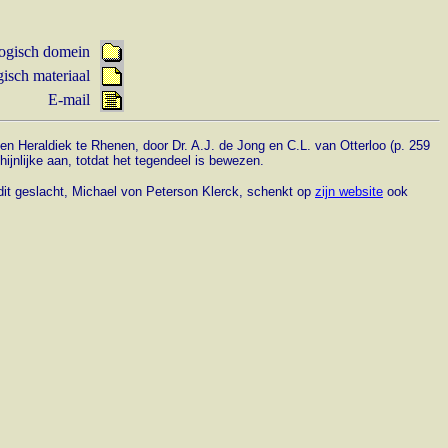
ogisch domein
isch materiaal
E-mail
en Heraldiek te Rhenen, door Dr. A.J. de Jong en C.L. van Otterloo (p. 259
ijnlijke aan, totdat het tegendeel is bewezen.
n dit geslacht, Michael von Peterson Klerck, schenkt op
zijn website
ook