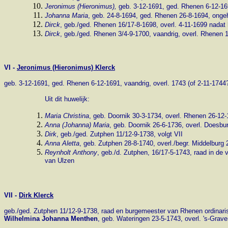
Jeronimus
(Hieronimus),
geb. 3-12-1691, ged. Rhenen 6-12-169
Johanna Maria
, geb. 24-8-1694, ged. Rhenen 26-8-1694, onge
Dirck
, geb./ged. Rhenen 16/17-8-1698, overl. 4-11-1699 nadat 
Dirck
, geb./ged. Rhenen 3/4-9-1700, vaandrig, overl. Rhenen 1
VI -
Jeronimus (Hieronimus) Klerck
geb. 3-12-1691, ged. Rhenen 6-12-1691, vaandrig, overl. 1743 (of 2-11-1744?
Uit dit huwelijk:
Maria Christina
, geb. Doornik 30-3-1734, overl. Rhenen 26-12
Anna (Johanna) Maria
, geb. Doornik 26-6-1736, overl. Doesbu
Dirk
, geb./ged. Zutphen 11/12-9-1738, volgt VII
Anna Aletta
, geb. Zutphen 28-8-1740, overl./begr. Middelburg
Reynholt Anthony
, geb./d. Zutphen, 16/17-5-1743, raad in d
van Ulzen
VII -
Dirk Klerck
geb./ged. Zutphen 11/12-9-1738, raad en burgemeester van Rhenen ordinaris 
Wilhelmina Johanna Menthen
, geb. Wateringen 23-5-1743, overl. 's-Grav