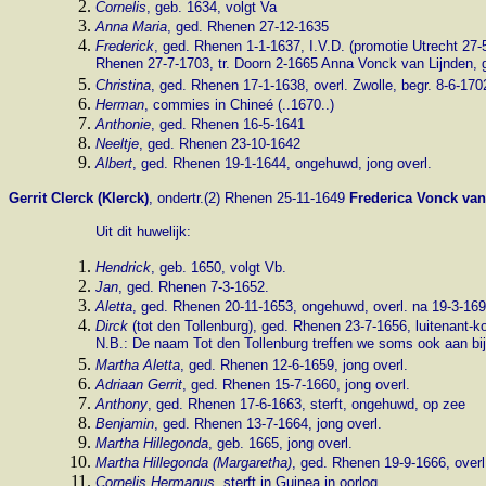
Cornelis
, geb. 1634, volgt Va
Anna Maria
, ged. Rhenen 27-12-1635
Frederick
, ged. Rhenen 1-1-1637, I.V.D.
(promotie Utrecht 27-
Rhenen 27-7-1703, tr. Doorn 2-1665 Anna Vonck van Lijnden, g
Christina
, ged. Rhenen 17-1-1638, overl. Zwolle, begr. 8-6-170
Herman
, commies in Chineé (..1670..)
Anthonie
, ged. Rhenen 16-5-1641
Neeltje
, ged. Rhenen 23-10-1642
Albert
, ged. Rhenen 19-1-1644, ongehuwd, jong overl.
Gerrit Clerck (Klerck)
, ondertr.(2) Rhenen 25-11-1649
Frederica Vonck va
Uit dit huwelijk:
Hendrick
, geb. 1650, volgt Vb.
Jan
, ged. Rhenen 7-3-1652.
Aletta
, ged. Rhenen 20-11-1653, ongehuwd, overl. na 19-3-169
Dirck
(tot den Tollenburg), ged. Rhenen 23-7-1656, luitenant-ko
N.B.: De naam Tot den Tollenburg treffen we soms ook aan bij 
Martha Aletta
, ged. Rhenen 12-6-1659, jong overl.
Adriaan Gerrit
, ged. Rhenen 15-7-1660, jong overl.
Anthony
, ged. Rhenen 17-6-1663, sterft, ongehuwd, op zee
Benjamin
, ged. Rhenen 13-7-1664, jong overl.
Martha Hillegonda
, geb. 1665, jong overl.
Martha Hillegonda (
Margaretha
)
, ged. Rhenen 19-9-1666, overl
Cornelis Hermanus
, sterft in Guinea in oorlog