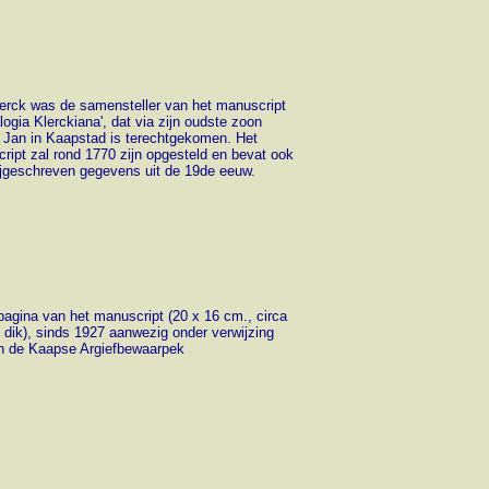
lerck was de samensteller van het manuscript
ogia Klerckiana', dat via zijn oudste zoon
 Jan in Kaapstad is terechtgekomen. Het
ript zal rond 1770 zijn opgesteld en bevat ook
bijgeschreven gegevens uit de 19de eeuw.
lpagina van het manuscript (20 x 16 cm., circa
 dik), sinds 1927 aanwezig onder verwijzing
n de Kaapse Argiefbewaarpek