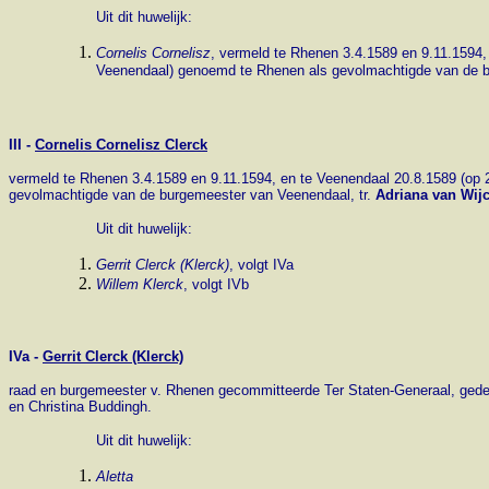
Uit dit huwelijk:
Cornelis Cornelisz
, vermeld te Rhenen 3.4.1589 en 9.11.1594,
Veenendaal) genoemd te Rhenen als gevolmachtigde van de bu
III -
Cornelis Cornelisz Clerck
vermeld te Rhenen 3.4.1589 en 9.11.1594, en te Veenendaal 20.8.1589 (op 
gevolmachtigde van de burgemeester van Veenendaal, tr.
Adriana van Wij
Uit dit huwelijk:
Gerrit Clerck (Klerck)
, volgt IVa
Willem Klerck
, volgt IVb
IVa -
Gerrit Clerck (Klerck)
raad en burgemeester v. Rhenen gecommitteerde Ter Staten-Generaal, gedep
en Christina Buddingh.
Uit dit huwelijk:
Aletta