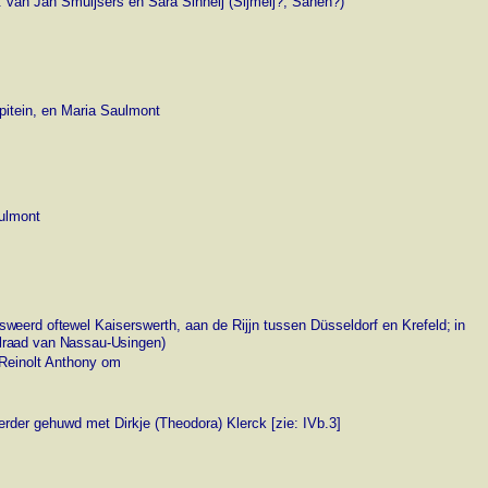
r. van Jan Smuijsers en Sara Sinneij (Sijmeij?, Sanen?)
apitein, en Maria Saulmont
aulmont
ersweerd oftewel
Kaiserswerth, aan de Rijjn tussen Düsseldorf en Krefeld
; in
alraad van Nassau-Usingen)
 Reinolt Anthony om
rder gehuwd met Dirkje (Theodora) Klerck [zie: IVb.3]