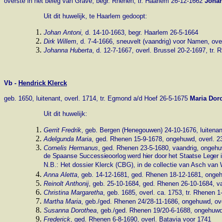
overste in het beleg van Grave, begr. Rhenen, tr. Haarlem 26-12-1662
Joha
Uit dit huwelijk, te Haarlem gedoopt:
Johan Antoni,
d. 14-10-1663, begr. Haarlem 26-5-1664
Dirk Willem
, d. 7-4-1666, sneuvelt (vaandrig) voor Namen, ove
Johanna Huberta
, d. 12-7-1667, overl. Brussel 20-2-1697, tr
Vb -
Hendrick Klerck
geb. 1650, luitenant, overl. 1714, tr. Egmond a/d Hoef 26-5-1675
Maria Dor
Uit dit huwelijk:
Gerrit Fredrik
, geb. Bergen (Henegouwen) 24-10-1676, luitenan
Adelgunda Maria
, ged. Rhenen 15-9-1678, ongehuwd, overl. 2
Cornelis Hermanus
, ged. Rhenen 23-5-1680, vaandrig, ongeh
de Spaanse Successieoorlog werd hier door het Staatse Leger 
N.B.: Het dossier Klerck (CBG), in de collectie van Asch van
Anna Aletta
, geb. 14-12-1681, ged. Rhenen 18-12-1681, ongeh
Reinolt Anthonij
, geb. 25-10-1684, ged. Rhenen 26-10-1684, vaa
Christina Margaretha
, geb. 1685, overl. ca. 1753, tr. Rhenen
Martha Maria
, geb./ged. Rhenen 24/28-11-1686, ongehuwd, ove
Susanna Dorothea
, geb./ged. Rhenen 19/20-6-1688, ongehuwd
Frederick
, ged. Rhenen 6-8-1690, overl. Batavia voor 1741