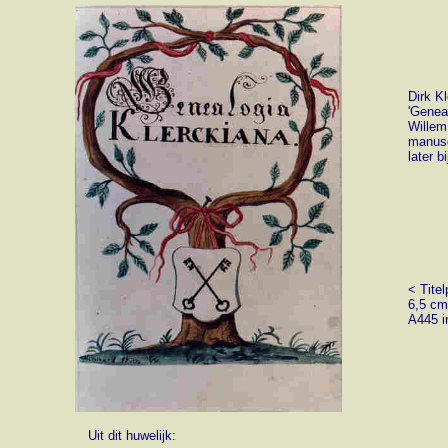
Dirk K
'Geneal
Willem
manusc
later 
< Tite
6,5 cm
A445 i
Uit dit huwelijk: