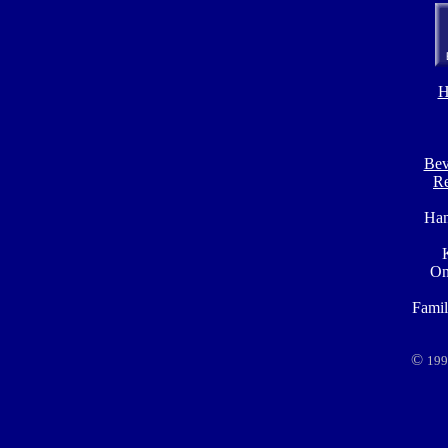
Bev
Re
Han
K
On
Famil
©
199