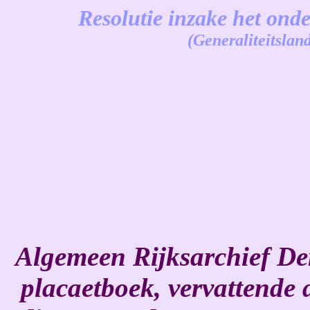
Resolutie inzake het ond
(Generaliteitslan
-
Algemeen Rijksarchief Den
placaetboek, vervattende