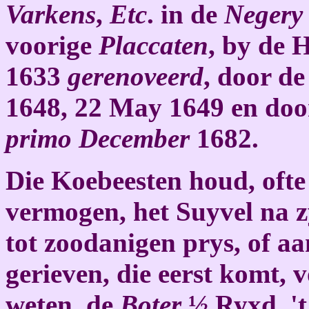
Varkens
,
Etc
. in de
Negery
voorige
Placcaten
, by de 
1633
gerenoveerd
, door d
1648, 22 May 1649 en doo
primo December
1682.
Die Koebeesten houd, ofte 
vermogen, het Suyvel na 
tot zoodanigen prys, of aa
gerieven, die eerst komt, v
weten, de
Boter
½ Ryxd. '