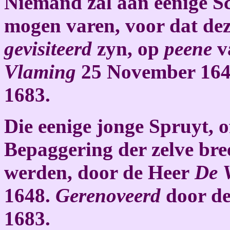
Niemand zal aan eenige S
mogen varen, voor dat de
gevisiteerd
zyn, op
peene
v
Vlaming
25 November 16
1683.
Die eenige jonge Spruyt, o
Bepaggering der zelve bree
werden, door de Heer
De 
1648.
Gerenoveerd
door d
1683.