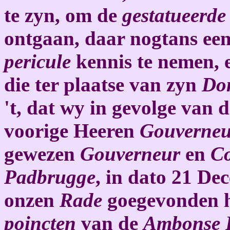
te zyn, om de
gestatueerde
ontgaan, daar nogtans een
pericule
kennis te nemen, 
die ter plaatse van zyn
Dom
't, dat wy in gevolge van 
voorige Heeren
Gouverneu
gewezen
Gouverneur
en
Co
Padbrugge
, in dato 21 D
onzen
Rade
goegevonden h
poincten
van de
Ambonse 