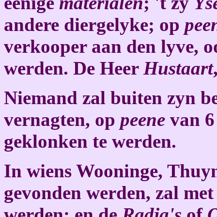
eenige
materialen
; 't zy
Ys
andere diergelyke; op
pee
verkooper aan den lyve, oo
werden. De Heer
Hustaart
Niemand zal buiten zyn b
vernagten, op
peene
van 6
geklonken te werden.
In wiens Wooninge, Thuyn
gevonden werden, zal met
werden; en de
Radja's
of
O