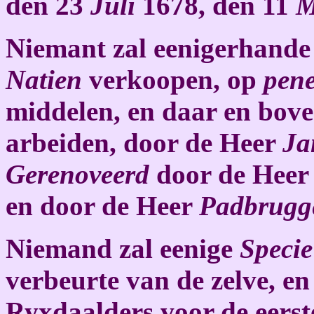
den 23
Juli
1678, den 11
M
Niemant zal eenigerhande
Natien
verkoopen, op
pen
middelen, en daar en bove
arbeiden, door de Heer
Ja
Gerenoveerd
door de Hee
en door de Heer
Padbrugg
Niemand zal eenige
Specie
verbeurte van de zelve, e
Ryxdaalders voor de eerste