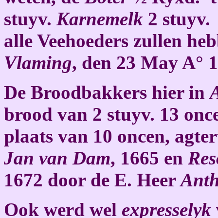
stuyv.
Karnemelk
2 stuyv.
alle Veehoeders zullen he
Vlaming
, den 23 May A° 1
De Broodbakkers hier in
brood van 2 stuyv. 13 onc
plaats van 10 oncen, agter
Jan van Dam
, 1665 en
Res
1672 door de E. Heer
Anth
Ook werd wel
expresselyk