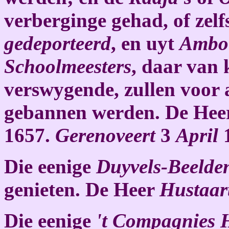
verberginge gehad, of zel
gedeporteerd
, en uyt
Ambo
Schoolmeesters
, daar van 
verswygende, zullen voor a
gebannen werden. De He
1657.
Gerenoveert
3
April
1
Die eenige
Duyvels-Beeld
genieten. De Heer
Hustaar
Die eenige
't Compagnies 