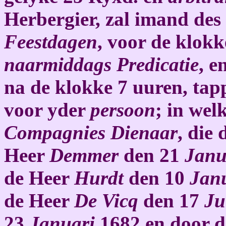
Herbergier, zal imand des
Feestdagen
, voor de klokk
naarmiddags Predicatie
, e
na de klokke 7 uuren, tap
voor yder
persoon
; in wel
Compagnies Dienaar
, die
Heer
Demmer
den 21
Janu
de Heer
Hurdt
den 10
Jan
de Heer
De Vicq
den 17
Ju
23
Januari
1682 en door d