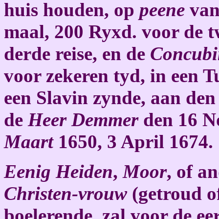
huis houden, op
peene
van 
maal, 200 Ryxd. voor de t
derde reise, en de
Concubi
voor zekeren tyd, in een 
een Slavin zynde, aan de
de
Heer Demmer
den 16 
Maart
1650, 3 April 1674.
Eenig Heiden
,
Moor
, of a
Christen-vrouw
(getroud o
boelerende, zal voor de e