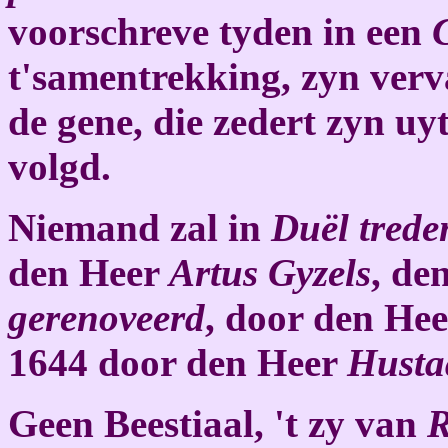
voorschreve tyden in een
t'samentrekking, zyn verv
de gene, die zedert zyn uy
volgd.
Niemand zal in
Duël trede
den Heer
Artus Gyzels
, de
gerenoveerd
, door den He
1644 door den Heer
Husta
Geen Beestiaal, 't zy van
R