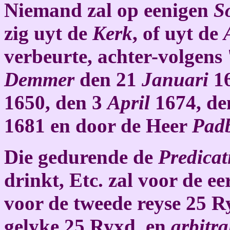
Niemand zal op eenigen
S
zig uyt de
Kerk
, of uyt de
verbeurte, achter-volgens 
Demmer
den 21
Januari
1
1650, den 3
April
1674, de
1681 en door de Heer
Pad
Die gedurende de
Predicat
drinkt, Etc. zal voor de e
voor de tweede reyse 25 R
gelyke 25 Ryxd. en
arbitra