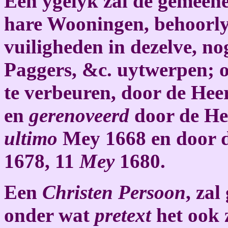
Een ygelyk zal de gemeene
hare Wooningen, behoorly
vuiligheden in dezelve, n
Paggers, &c. uytwerpen; 
te verbeuren, door de Hee
en
gerenoveerd
door de H
ultimo
Mey 1668 en door 
1678, 11
Mey
1680.
Een
Christen Persoon
, zal
onder wat
pretext
het ook z