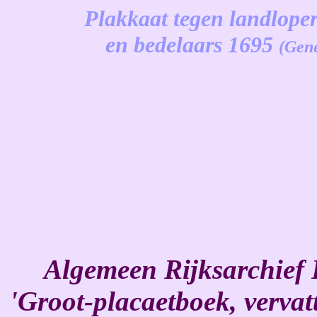
Plakkaat tegen landlope
en bedelaars 1695
(Gene
-
Algemeen Rijksarchief 
'Groot-placaetboek, verva