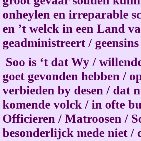
groot gevaar souden kunn
onheylen en irreparable s
en ’t welck in een Land va
geadministreert / geensin
Soo is ‘t dat Wy / willend
goet gevonden hebben / op
verbieden by desen / dat 
komende volck / in ofte buy
Officieren / Matroosen / S
besonderlijck mede niet /