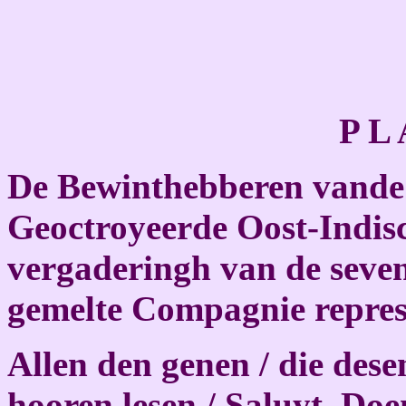
P L 
De Bewinthebberen vande
Geoctroyeerde Oost-Indis
vergaderingh van de seve
gemelte Compagnie repres
Allen den genen / die dese
hooren lesen / Saluyt. Doe