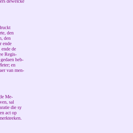
ters dewelcke
druckt
rte, den
n, den
r ende
; ende de
ee Regis-
l gedaen heb-
Meter; en
daer van men-
 de Me-
ven, sal
ratie die sy
en act op
merkteeken.