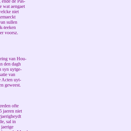
, ende de Pas-
de wat aengaet
elcke niet
 gemaeckt
van sullen
k-teeken
er voorsz.
ering van Hou-
an den dagh
 syn uytge-
atie van
 Acten uyt-
en geweest.
reden ofte
jaeren niet
jaerigheydt
e, sal in
 jaerige