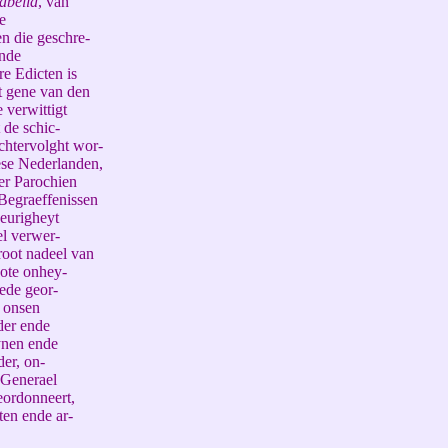
abella
, van
e
n die geschre-
ende
e Edicten is
t gene van den
 verwittigt
 de schic-
achtervolght wor-
ese Nederlanden,
er Parochien
Begraeffenissen
eurigheyt
el verwer-
root nadeel van
ote onhey-
ede geor-
n onsen
der ende
ynen ende
er, on-
-Generael
eordonneert,
ten ende ar-