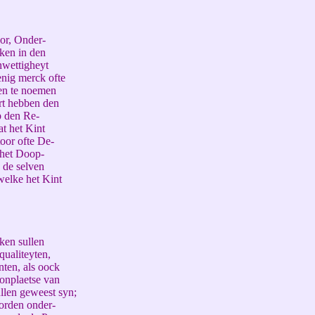
oor, Onder-
ken in den
nwettigheyt
enig merck ofte
en te noemen
rt hebben den
p den Re-
at het Kint
oor ofte De-
 het Doop-
 de selven
welke het Kint
ken sullen
ualiteyten,
nten, als oock
onplaetse van
llen geweest syn;
orden onder-