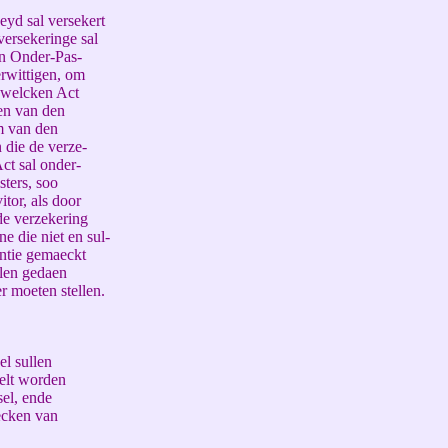
yd sal versekert
versekeringe sal
en Onder-Pas-
erwittigen, om
n welcken Act
en van den
m van den
 die de verze-
ct sal onder-
ters, soo
tor, als door
de verzekering
e die niet en sul-
entie gemaeckt
llen gedaen
r moeten stellen.
l sullen
telt worden
el, ende
ecken van