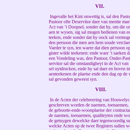
VII.
Ingevalle het Kint onwettig is, sal den Past
Pastoor ofte Deservitor daer van mentie mae
Act van ’t Doopsel, sonder dat hy, om die o
aen te wysen, sig sal mogen bedienen van e
teeken, ende sonder dat hy oock sal vermog
den persoon die men aen hem soude verclae
Vaeder te syn, ten waere dat dien persoon o
gister wilde teekenen: ende waer ’t saeken d
een Vondeling was, den Pastoor, Onder-Past
servitor sal die omstandigheyt in de Act van
sel uytdrucken, ende hy sal daer en boven in
aenteekenen de plaetse ende den dag op de 
sal gevonden geweest syn.
VIII.
In de Acten der celebreering van Houwelyc
geschreven worden de naemen, toenaemen, q
de geboorte-ende-woonplaetse der contracta
de naemen, toenaemen, qualiteyten ende wo
de getuygen dewelcke daer tegenwoordig su
welcke Acten op de twee Registers sullen w