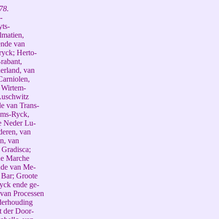
78.
-
ts-
lmatien,
ende van
yck; Herto-
rabant,
erland, van
Carniolen,
 Wirtem-
Auschwitz
e van Trans-
oms-Ryck,
e Neder Lu-
deren, van
n, van
 Gradisca;
de Marche
nde van Me-
 Bar; Groote
yck ende ge-
 van Processen
derhouding
t der Door-