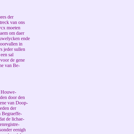
res der
treck van ons
lycx moeten
quaem om daer
ouwelycken ende
oorvallen in
s jeder sullen
 een sal
 voor de gene
ne van Be-
, Houwe-
rden door den
 gene van Doop-
heden der
n Begraeffe-
dat de lichae-
enregistre-
sonder eenigh