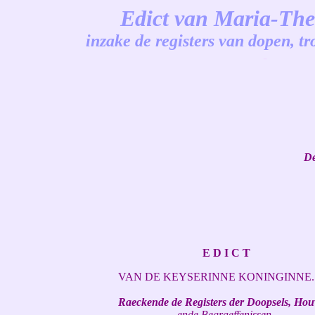
Edict van Maria-The
inzake de registers van dopen, 
-
De
E D I C T
VAN DE KEYSERINNE KONINGINNE.
Raeckende de Registers der Doopsels, Ho
ende Begraeffenissen.