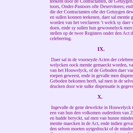
teekent door de Contractanten, de Getuygen
toors, Onder-Pastoors ofte Deservitores; en
die der Contractanten ofte der Getuygen dew
en sullen konnen teekenen, daer sal mentie
worden van het verclaeren ’t welck sy daer 
doen, ende sy sullen hun gewoonelyck merc
stellen op de twee Registers onder den Act d
celebrering.
IX.
Daer sal in de voorseyde Acten der celebre
welycken oock mentie gemaeckt worden, v
van het Houwelyck, of de Geboden daer van
roepen geweest, ende in gevalle men dispens
Geboden bekomen heeft, sal men in de selve
drucken door wie sulke dispensatie is gegev
X.
Ingevalle de gene dewelcke in Houwelyck t
een van hun den volkomen ouderdom van 25 
en hadde beryckt, sal men van hunne minder
mentie maecken in de Act, ende indien gevall
den selven moeten uytgedruckt of de minder