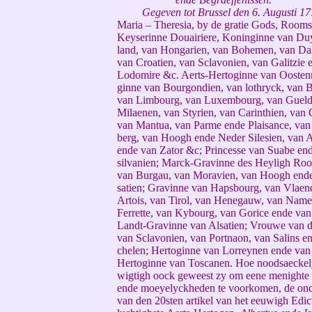
Gegeven tot Brussel den 6. Augusti 17
Maria – Theresia, by de gratie Gods, Rooms
Keyserinne Douairiere, Koninginne van Duy
land, van Hongarien, van Bohemen, van Da
van Croatien, van Sclavonien, van Galitzie 
Lodomire &c. Aerts-Hertoginne van Oostenr
ginne van Bourgondien, van lothryck, van B
van Limbourg, van Luxembourg, van Gueld
Milaenen, van Styrien, van Carinthien, van 
van Mantua, van Parme ende Plaisance, van
berg, van Hoogh ende Neder Silesien, van 
ende van Zator &c; Princesse van Suabe end
silvanien; Marck-Gravinne des Heyligh Ro
van Burgau, van Moravien, van Hoogh end
satien; Gravinne van Hapsbourg, van Vlaen
Artois, van Tirol, van Henegauw, van Name
Ferrette, van Kybourg, van Gorice ende van
Landt-Gravinne van Alsatien; Vrouwe van 
van Sclavonien, van Portnaon, van Salins e
chelen; Hertoginne van Lorreynen ende van
Hertoginne van Toscanen. Hoe noodsaeckel
wigtigh oock geweest zy om eene menighte
ende moeyelyckheden te voorkomen, de on
van den 20sten artikel van het eeuwigh Edic