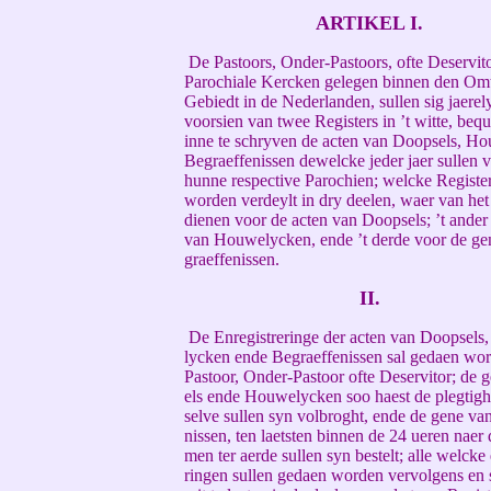
ARTIKEL I.
De Pastoors, Onder-Pastoors, ofte Deservito
Parochiale Kercken gelegen binnen den Om
Gebiedt in de Nederlanden, sullen sig jaere
voorsien van twee Registers in ’t witte, be
inne te schryven de acten van Doopsels, H
Begraeffenissen dewelcke jeder jaer sullen v
hunne respective Parochien; welcke Register
worden verdeylt in dry deelen, waer van het
dienen voor de acten van Doopsels; ’t ander
van Houwelycken, ende ’t derde voor de ge
graeffenissen.
II.
De Enregistreringe der acten van Doopsels
lycken ende Begraeffenissen sal gedaen wo
Pastoor, Onder-Pastoor ofte Deservitor; de
els ende Houwelycken soo haest de plegtig
selve sullen syn volbroght, ende de gene va
nissen, ten laetsten binnen de 24 ueren naer 
men ter aerde sullen syn bestelt; alle welcke 
ringen sullen gedaen worden vervolgens en 