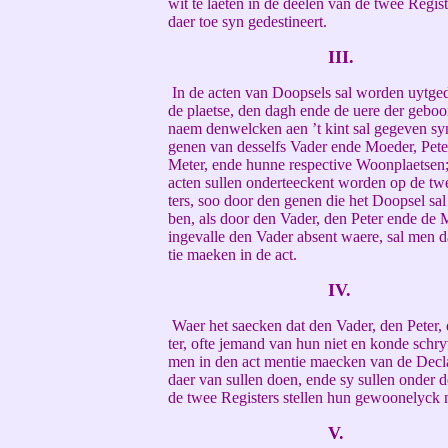
wit te laeten in de deelen van de twee Regis
daer toe syn gedestineert.
III.
In de acten van Doopsels sal worden uytge
de plaetse, den dagh ende de uere der geboo
naem denwelcken aen ’t kint sal gegeven sy
genen van desselfs Vader ende Moeder, Pete
Meter, ende hunne respective Woonplaetsen
acten sullen onderteeckent worden op de tw
ters, soo door den genen die het Doopsel sa
ben, als door den Vader, den Peter ende de 
ingevalle den Vader absent waere, sal men 
tie maeken in de act.
IV.
Waer het saecken dat den Vader, den Peter,
ter, ofte jemand van hun niet en konde schry
men in den act mentie maecken van de Decla
daer van sullen doen, ende sy sullen onder d
de twee Registers stellen hun gewoonelyck 
V.