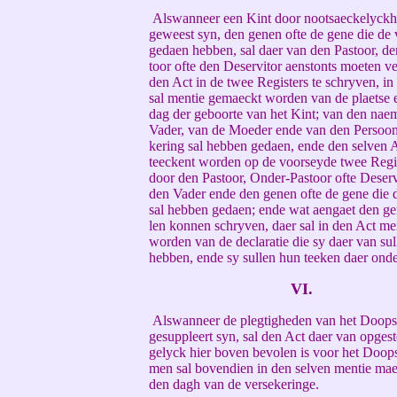
Alswanneer een Kint door nootsaeckelyckhe
geweest syn, den genen ofte de gene die de 
gedaen hebben, sal daer van den Pastoor, d
toor ofte den Deservitor aenstonts moeten v
den Act in de twee Registers te schryven, i
sal mentie gemaeckt worden van de plaetse 
dag der geboorte van het Kint; van den nae
Vader, van de Moeder ende van den Persoon
kering sal hebben gedaen, ende den selven A
teeckent worden op de voorseyde twee Regis
door den Pastoor, Onder-Pastoor ofte Deservi
den Vader ende den genen ofte de gene die 
sal hebben gedaen; ende wat aengaet den gen
len konnen schryven, daer sal in den Act m
worden van de declaratie die sy daer van su
hebben, ende sy sullen hun teeken daer onde
VI.
Alswanneer de plegtigheden van het Doopse
gesuppleert syn, sal den Act daer van opges
gelyck hier boven bevolen is voor het Doops
men sal bovendien in den selven mentie ma
den dagh van de versekeringe.