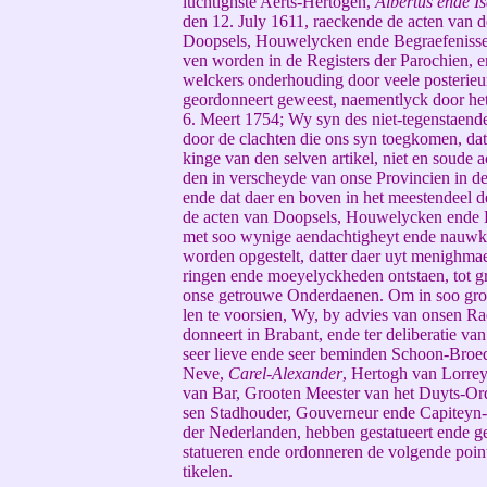
luchtighste Aerts-Hertogen,
Albertus ende Is
den 12. July 1611, raeckende de acten van d
Doopsels, Houwelycken ende Begraefenisse
ven worden in de Registers der Parochien, 
welckers onderhouding door veele posterieur
geordonneert geweest, naementlyck door he
6. Meert 1754; Wy syn des niet-tegenstaende
door de clachten die ons syn toegkomen, dat
kinge van den selven artikel, niet en soude 
den in verscheyde van onse Provincien in d
ende dat daer en boven in het meestendeel d
de acten van Doopsels, Houwelycken ende 
met soo wynige aendachtigheyt ende nauwk
worden opgestelt, datter daer uyt menighma
ringen ende moeyelyckheden ontstaen, tot g
onse getrouwe Onderdaenen. Om in soo gro
len te voorsien, Wy, by advies van onsen Ra
donneert in Brabant, ende ter deliberatie va
seer lieve ende seer beminden Schoon-Broe
Neve,
Carel-Alexander
, Hertogh van Lorre
van Bar, Grooten Meester van het Duyts-Ord
sen Stadhouder, Gouverneur ende Capiteyn
der Nederlanden, hebben gestatueert ende g
statueren ende ordonneren de volgende poin
tikelen.