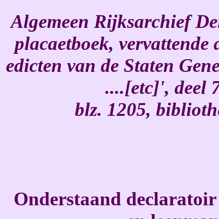
Algemeen Rijksarchief Den
placaetboek, vervattende
edicten van de Staten Gen
....[etc]', dee
blz. 1205, biblio
Onderstaand declaratoir 